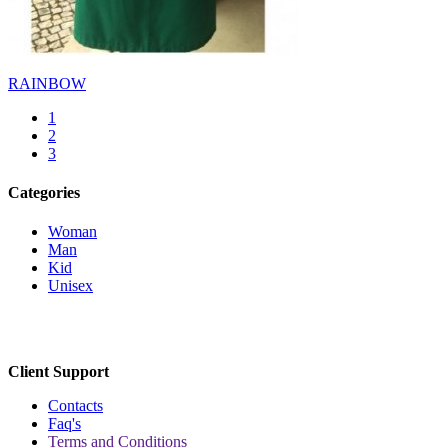
RAINBOW
1
2
3
Categories
Woman
Man
Kid
Unisex
Client Support
Contacts
Faq's
Terms and Conditions