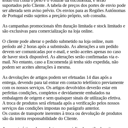
tendo em conta o peso e o volume da encomenda, e serão
suportados pelo Cliente. A tabela de preços dos portes de envio pode
ser alterada sem aviso prévio. Os envios para as Regiões Autónomas
de Portugal estão sujeitos a preçário próprio, sob consulta.
As campanhas promocionais têm duração limitada e stock limitado e
são exclusivas para comercialização na loja online.
O cliente pode alterar o pedido submetido na loja online, num
período até 2 horas após a submissão. As alterações a um pedido
devem ser comunicadas por e-mail, e serão aceites apenas no caso
de haver stock disponível. As alterações serão confirmadas via e-
mail. No entanto, caso a Encomenda já tenha sido expedida, não
podem ser aceites alterações à mesma.
As devoluções de artigos podem ser efetuadas 14 dias após a
entrega, devendo para tal entrar em contacto telefónico previamente
com os nossos serviços. Os artigos devolvidos deverão estar em
perfeitas condições, completos e devidamente embalados na
embalagem de origem e sem quaisquer sinais de utilização efetiva.
A troca de produtos será efetuada após a verificação pelos nossos
serviços das condições impostas no parágrafo anterior.
Os custos de transporte inerentes à troca ou devolução de produtos
são da inteira responsabilidade do Cliente.