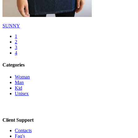
SUNNY
1
2
3
4
Categories
Woman
Man
Kid
Unisex
Client Support
Contacts
Faq's