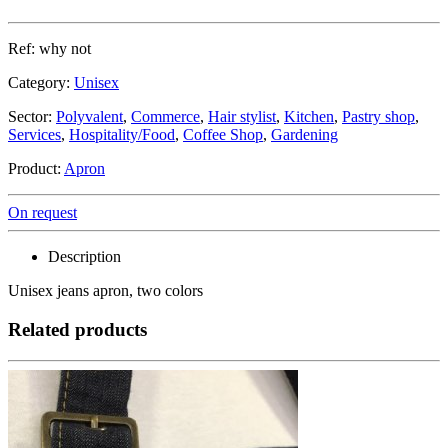
Ref: why not
Category:
Unisex
Sector:
Polyvalent
,
Commerce
,
Hair stylist
,
Kitchen
,
Pastry shop
,
Services
,
Hospitality/Food
,
Coffee Shop
,
Gardening
Product:
Apron
On request
Description
Unisex jeans apron, two colors
Related products